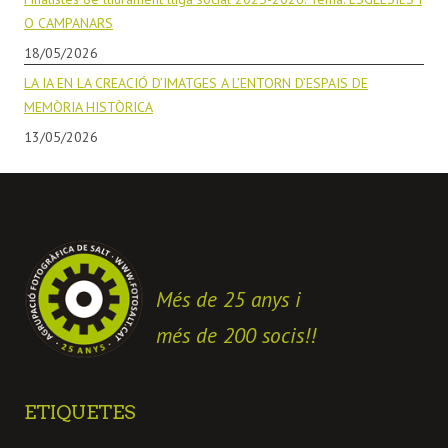
O CAMPANARS
18/05/2026
LA IA EN LA CREACIÓ D’IMATGES A L’ENTORN D’ESPAIS DE
MEMÒRIA HISTÒRICA
13/05/2026
Més de 25 anys i
més de 200 socis!!
ETIQUETES