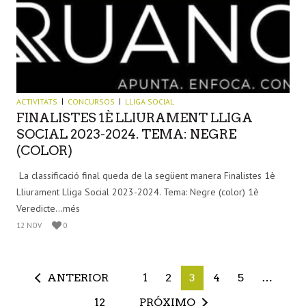
ACTIVITATS
CONCURSOS
LLIGA SOCIAL
FINALISTES 1È LLIURAMENT LLIGA
SOCIAL 2023-2024. TEMA: NEGRE
(COLOR)
La classificació final queda de la següent manera Finalistes 1è
Lliurament Lliga Social 2023-2024. Tema: Negre (color) 1è
Veredicte...més
12 NOV
0
ANTERIOR
1
2
3
4
5
…
12
PRÓXIMO