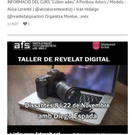
INFORMACIÓ DEL CURS “L’últim adeu” A Portbou Actors / Models :
Alicia Lorente ( @alicialorenteactriz) i Iván Hidalgo
(@ivanhidalgoactor) Organitza: Montse...més
11 NOV
0