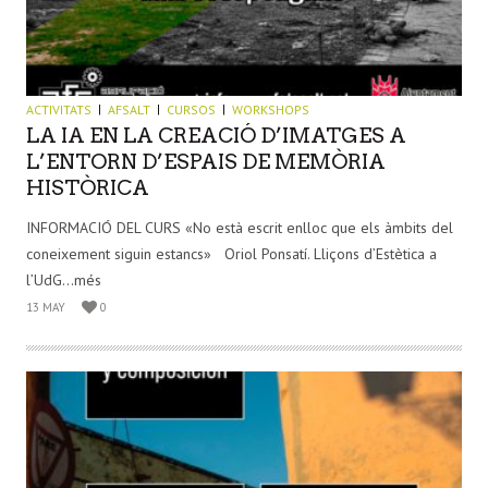
ACTIVITATS
AFSALT
CURSOS
WORKSHOPS
LA IA EN LA CREACIÓ D’IMATGES A
L’ENTORN D’ESPAIS DE MEMÒRIA
HISTÒRICA
INFORMACIÓ DEL CURS «No està escrit enlloc que els àmbits del
coneixement siguin estancs» Oriol Ponsatí. Lliçons d’Estètica a
l’UdG...més
13 MAY
0