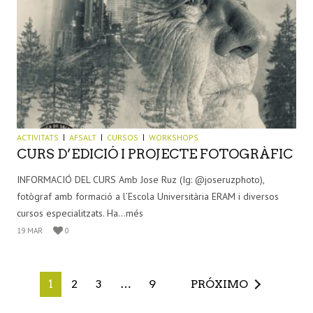
ACTIVITATS
AFSALT
CURSOS
WORKSHOPS
CURS D’EDICIÓ I PROJECTE FOTOGRÀFIC
INFORMACIÓ DEL CURS Amb Jose Ruz (Ig: @joseruzphoto),
fotògraf amb formació a l’Escola Universitària ERAM i diversos
cursos especialitzats. Ha...més
19 MAR
0
1
2
3
…
9
PRÓXIMO