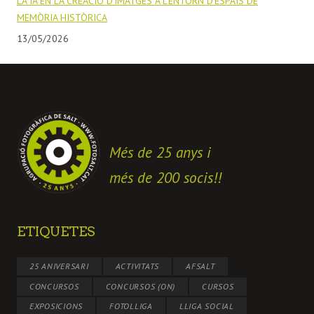
LA IA EN LA CREACIÓ D’IMATGES A L’ENTORN D’ESPAIS DE
MEMÒRIA HISTÒRICA
13/05/2026
Més de 25 anys i
més de 200 socis!!
ETIQUETES
25 ANIVERSARI
ACTIVITATS
AFSALT
CONCURSOS
CONCURSOS (ON)
CURSOS
EXPOSICIONS
FOTOLLIGA
LLIGA SOCIAL