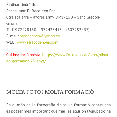
El dinar tindrà lloc:
Restaurant El Raco d’en Pep
Ctra sta afra – afores s/nº- DP.17150 – Sant Gregori-
Girona
Telf. 972428180 – 972428418 – (607282437)
E-mail:
racodenpep@yahoo.es
–
WEB:
www.elracodenpep.com
Cal inscripció prèvia:
https://www.fotosalt.cat/tmp//dinar-
de-germanor-25-anys/
MOLTA FOTO I MOLTA FORMACIÓ
En el món de la fotografia digital la formació continuada
és potser més important que mai i és aquí on l’Agrupació ha