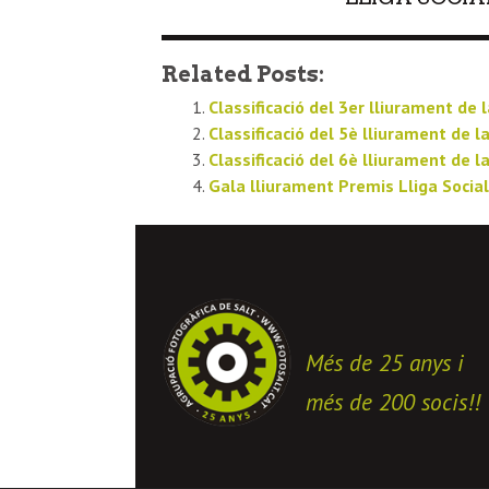
Related Posts:
Classificació del 3er lliurament de l
Classificació del 5è lliurament de la
Classificació del 6è lliurament de la
Gala lliurament Premis Lliga Socia
Més de 25 anys i
més de 200 socis!!