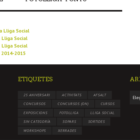
a Lliga Social
 Lliga Social
 Lliga Social
l 2014-2015
ETIQUETES
AR
Arxiu
25 ANIVERSARI
ACTIVITATS
AFSALT
CONCURSOS
CONCURSOS (ON)
CURSOS
EXPOSICIONS
FOTOLLIGA
LLIGA SOCIAL
SIN CATEGORÍA
SOPARS
SORTIDES
WORKSHOPS
XERRADES