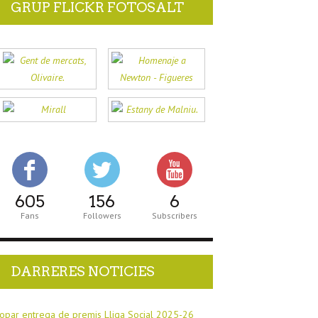
GRUP FLICKR FOTOSALT
605
156
6
Fans
Followers
Subscribers
DARRERES NOTICIES
opar entrega de premis Lliga Social 2025-26