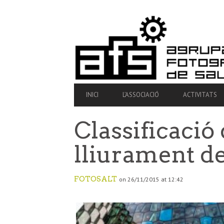
SECONDARY
NAVIGATION
PRIMARY
INICI
L’ASSOCIACIÓ
ACTIVITATS
NAVIGATION
Classificació
lliurament de
FOTOSALT
on 26/11/2015 at 12:42