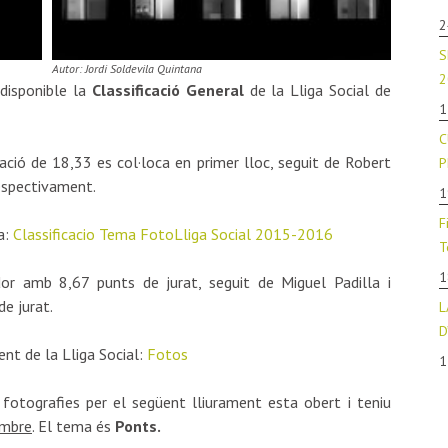
2
S
Autor: Jordi Soldevila Quintana
2
 disponible la
Classificació
General
de la Lliga Social de
1
C
ió de 18,33 es col·loca en primer lloc, seguit de Robert
P
respectivament.
1
F
a:
Classificacio Tema FotoLliga Social 2015-2016
T
1
or amb 8,67 punts de jurat, seguit de Miguel Padilla i
e jurat.
L
D
nt de la Lliga Social:
Fotos
1
fotografies per el següent lliurament esta obert i teniu
embre
. El tema és
Ponts.