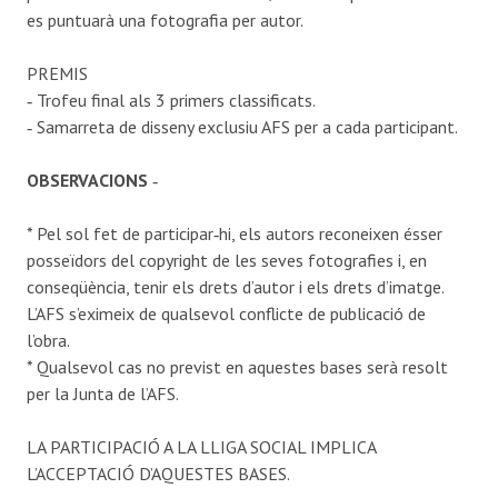
es puntuarà una fotografia per autor.
PREMIS
‐ Trofeu final als 3 primers classificats.
‐ Samarreta de disseny exclusiu AFS per a cada participant.
OBSERVACIONS
‐
* Pel sol fet de participar‐hi, els autors reconeixen ésser
posseïdors del copyright de les seves fotografies i, en
conseqüència, tenir els drets d’autor i els drets d’imatge.
L’AFS s’eximeix de qualsevol conflicte de publicació de
l’obra.
* Qualsevol cas no previst en aquestes bases serà resolt
per la Junta de l’AFS.
LA PARTICIPACIÓ A LA LLIGA SOCIAL IMPLICA
L’ACCEPTACIÓ D’AQUESTES BASES.