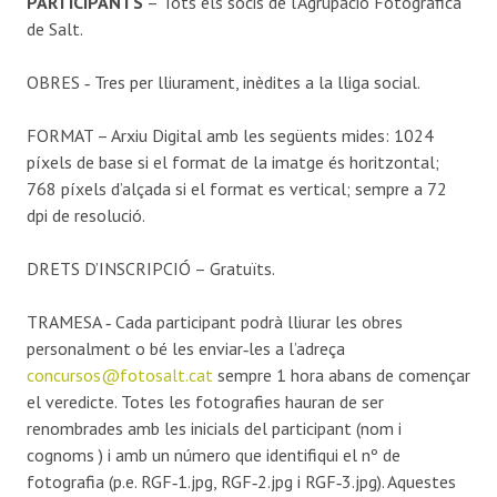
PARTICIPANTS
– Tots els socis de l’Agrupació Fotogràfica
de Salt.
OBRES ‐ Tres per lliurament, inèdites a la lliga social.
FORMAT – Arxiu Digital amb les següents mides: 1024
píxels de base si el format de la imatge és horitzontal;
768 píxels d’alçada si el format es vertical; sempre a 72
dpi de resolució.
DRETS D’INSCRIPCIÓ – Gratuïts.
TRAMESA ‐ Cada participant podrà lliurar les obres
personalment o bé les enviar‐les a l’adreça
concursos@fotosalt.cat
sempre 1 hora abans de començar
el veredicte. Totes les fotografies hauran de ser
renombrades amb les inicials del participant (nom i
cognoms ) i amb un número que identifiqui el nº de
fotografia (p.e. RGF‐1.jpg, RGF‐2.jpg i RGF‐3.jpg). Aquestes