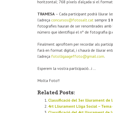
horitzontal; 768 píxels d’alçada si el format
TRAMESA
– Cada participant podrà lliurar l
l’adreça
concursos@fotosalt.
cat
sempre
1 
fotografies hauran de ser renombrades amb le
número que identifiqui el nº de fotografia (p.
Finalment aprofitem per recordar als partici
farà en format digital, i s’haurà de lliurar en
l’adreça
fotolligaageffoto@gmail.com
.
Esperem la vostra participació…i …
Molta Foto!!
Related Posts:
Classificació del 3er lliurament de l
4rt Lliurament Lliga Social – Tema
Classificació del 4rt lliurament de l