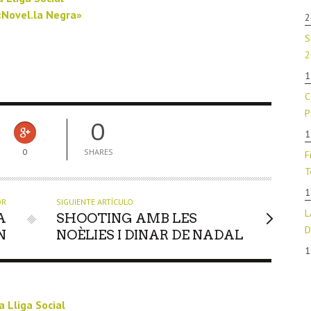
«Novel.la Negra»
2
S
2
1
C
P
0
1
0
SHARES
F
T
1
OR
SIGUIENTE ARTÍCULO
L
A
SHOOTING AMB LES
D
N
NOÈLIES I DINAR DE NADAL
1
a Lliga Social