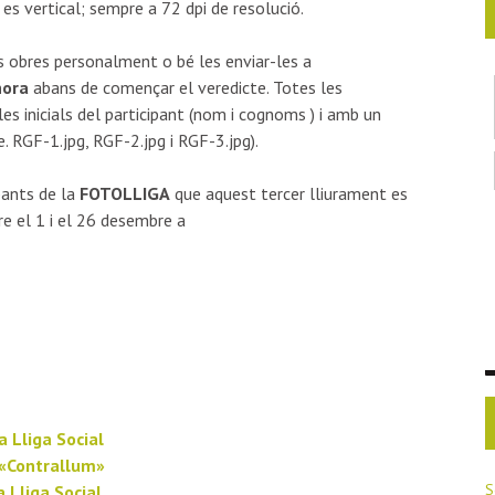
 es vertical; sempre a 72 dpi de resolució.
es obres personalment o bé les enviar-les a
hora
abans de començar el veredicte. Totes les
s inicials del participant (nom i cognoms ) i amb un
e. RGF-1.jpg, RGF-2.jpg i RGF-3.jpg).
pants de la
FOTOLLIGA
que aquest tercer lliurament es
tre el 1 i el 26 desembre a
a Lliga Social
 «Contrallum»
S
a Lliga Social