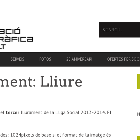
SERVEIS
FOTOS
25 ANIVERSARI
OFERTES PER SOCI
ment: Lliure
 el
tercer
lliurament de la Lliga Social 2013-2014. El
N
des: 1024píxels de base si el format de la imatge és