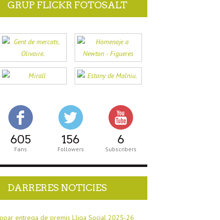
GRUP FLICKR FOTOSALT
605
156
6
Fans
Followers
Subscribers
DARRERES NOTICIES
opar entrega de premis Lliga Social 2025-26