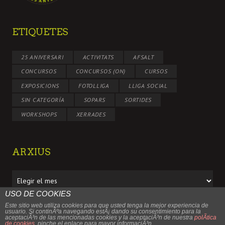
ETIQUETES
25 ANIVERSARI
ACTIVITATS
AFSALT
CONCURSOS
CONCURSOS (ON)
CURSOS
EXPOSICIONS
FOTOLLIGA
LLIGA SOCIAL
SIN CATEGORÍA
SOPARS
SORTIDES
WORKSHOPS
XERRADES
ARXIUS
Arxius
USO DE COOKIES
Este sitio web utiliza cookies para que usted tenga la mejor experiencia de
usuario. Si continÃºa navegando estÃ¡ dando su consentimiento para la
aceptaciÃ³n de las mencionadas cookies y la aceptaciÃ³n de nuestra
polÃ­tica
de cookies
, pinche el enlace para mayor informaciÃ³n.