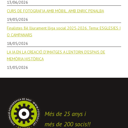
13/06/2026
CURS DE FOTOGRAFIA AMB MÒBIL. AMB ENRIC PENALBA
19/05/2026
Finalistes 8è lliurament lliga social 2025-2026. Tema: ESGLESIES I
O CAMPANARS
18/05/2026
LA IA EN LA CREACIÓ D’IMATGES A L’ENTORN D’ESPAIS DE
MEMÒRIA HISTÒRICA
13/05/2026
Més de 25 anys i
més de 200 socis!!