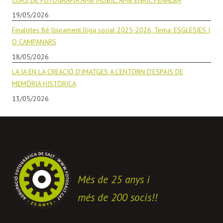
CURS DE FOTOGRAFIA AMB MÒBIL. AMB ENRIC PENALBA
19/05/2026
Finalistes 8è lliurament lliga social 2025-2026. Tema: ESGLESIES I
O CAMPANARS
18/05/2026
LA IA EN LA CREACIÓ D’IMATGES A L’ENTORN D’ESPAIS DE
MEMÒRIA HISTÒRICA
13/05/2026
Més de 25 anys i
més de 200 socis!!