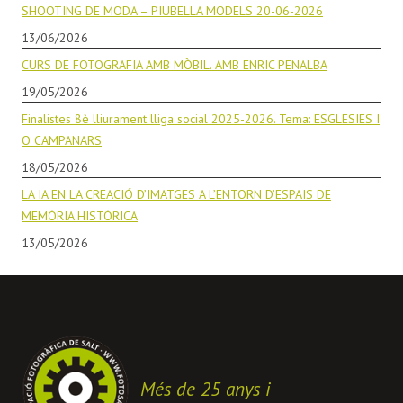
SHOOTING DE MODA – PIUBELLA MODELS 20-06-2026
13/06/2026
CURS DE FOTOGRAFIA AMB MÒBIL. AMB ENRIC PENALBA
19/05/2026
Finalistes 8è lliurament lliga social 2025-2026. Tema: ESGLESIES I
O CAMPANARS
18/05/2026
LA IA EN LA CREACIÓ D’IMATGES A L’ENTORN D’ESPAIS DE
MEMÒRIA HISTÒRICA
13/05/2026
Més de 25 anys i