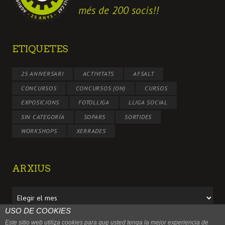
més de 200 socis!!
ETIQUETES
25 ANIVERSARI
ACTIVITATS
AFSALT
CONCURSOS
CONCURSOS (ON)
CURSOS
EXPOSICIONS
FOTOLLIGA
LLIGA SOCIAL
SIN CATEGORÍA
SOPARS
SORTIDES
WORKSHOPS
XERRADES
ARXIUS
Arxius
USO DE COOKIES
Este sitio web utiliza cookies para que usted tenga la mejor experiencia de