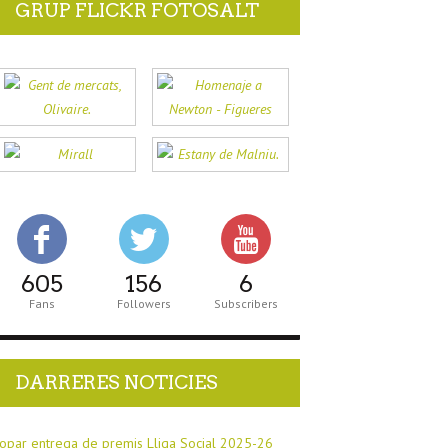
GRUP FLICKR FOTOSALT
605
156
6
Fans
Followers
Subscribers
DARRERES NOTICIES
opar entrega de premis Lliga Social 2025-26