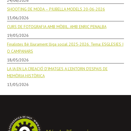
24/06/2026
SHOOTING DE MODA – PIUBELLA MODELS 20-06-2026
13/06/2026
CURS DE FOTOGRAFIA AMB MÒBIL. AMB ENRIC PENALBA
19/05/2026
Finalistes 8è lliurament lliga social 2025-2026. Tema: ESGLESIES I
O CAMPANARS
18/05/2026
LA IA EN LA CREACIÓ D’IMATGES A L’ENTORN D’ESPAIS DE
MEMÒRIA HISTÒRICA
13/05/2026