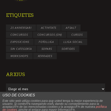
ETIQUETES
25 ANIVERSARI
ACTIVITATS
AFSALT
CONCURSOS
CONCURSOS (ON)
CURSOS
EXPOSICIONS
FOTOLLIGA
LLIGA SOCIAL
SIN CATEGORÍA
SOPARS
SORTIDES
WORKSHOPS
XERRADES
ARXIUS
Arxius
USO DE COOKIES
Este sitio web utiliza cookies para que usted tenga la mejor experiencia de
usuario. Si continÃºa navegando estÃ¡ dando su consentimiento para la
aceptaciÃ³n de las mencionadas cookies y la aceptaciÃ³n de nuestra
polÃ­tica
de cookies
, pinche el enlace para mayor informaciÃ³n.