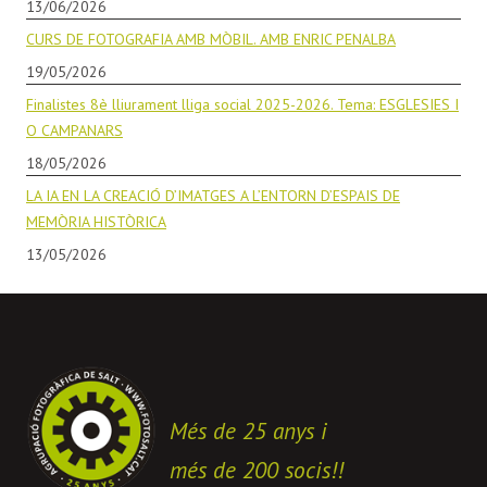
13/06/2026
CURS DE FOTOGRAFIA AMB MÒBIL. AMB ENRIC PENALBA
19/05/2026
Finalistes 8è lliurament lliga social 2025-2026. Tema: ESGLESIES I
O CAMPANARS
18/05/2026
LA IA EN LA CREACIÓ D’IMATGES A L’ENTORN D’ESPAIS DE
MEMÒRIA HISTÒRICA
13/05/2026
Més de 25 anys i
més de 200 socis!!