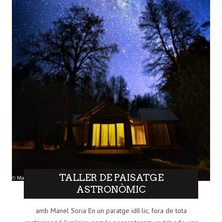
TALLER DE PAISATGE
ASTRONÒMIC
amb Manel Soria En un paratge idíl·lic, fora de tota