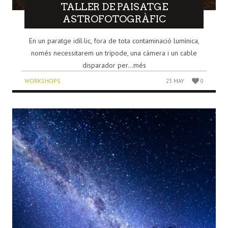
TALLER DE PAISATGE
ASTROFOTOGRÀFIC
En un paratge idíl·lic, fora de tota contaminació lumínica,
només necessitarem un trípode, una càmera i un cable
disparador per...més
WORKSHOPS
23 MAY
0