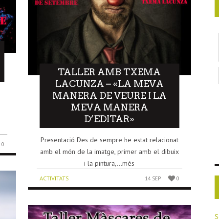
TALLER AMB TXEMA
LACUNZA – «LA MEVA
MANERA DE VEURE I LA
MEVA MANERA
D’EDITAR»
Presentació Des de sempre he estat relacionat
0
amb el món de la imatge, primer amb el dibuix
i la pintura,...més
ACTIVITATS
14 SEP
0
S