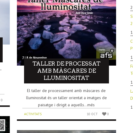
2
S
2
1
C
P
1
TALLER DE PROCESSAT
F
–
AMB MÀSCARES DE
T
LLUMINOSITAT
1
El taller de processament amb màscares de
L
lluminositat és un taller orientat a imatges de
D
0
paisatge i dirigit a aquells...més
1
ACTIVITATS
10 OCT
0