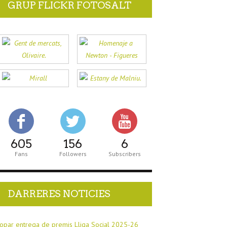
GRUP FLICKR FOTOSALT
605
156
6
Fans
Followers
Subscribers
DARRERES NOTICIES
opar entrega de premis Lliga Social 2025-26