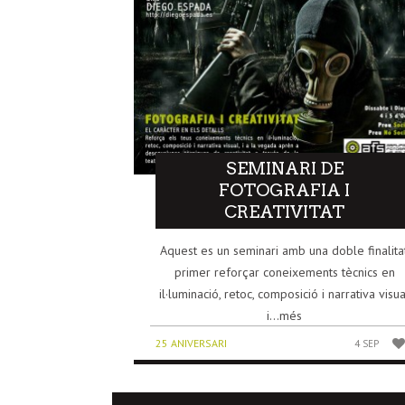
SEMINARI DE
FOTOGRAFIA I
CREATIVITAT
Aquest es un seminari amb una doble finalitat
primer reforçar coneixements tècnics en
il·luminació, retoc, composició i narrativa visua
i...més
25 ANIVERSARI
4 SEP