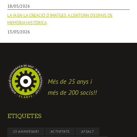
18/05/2026
LA IA EN LA CREACIÓ D’IMATGES A L’ENTORN D’ESPAIS DE
MEMÒRIA HISTÒRICA
13/05/2026
Més de 25 anys i
més de 200 socis!!
ETIQUETES
25 ANIVERSARI
ACTIVITATS
AFSALT