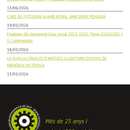
13/06/2026
CURS DE FOTOGRAFIA AMB MÒBIL. AMB ENRIC PENALBA
19/05/2026
Finalistes 8è lliurament lliga social 2025-2026. Tema: ESGLESIES I
O CAMPANARS
18/05/2026
LA IA EN LA CREACIÓ D’IMATGES A L’ENTORN D’ESPAIS DE
MEMÒRIA HISTÒRICA
13/05/2026
Més de 25 anys i