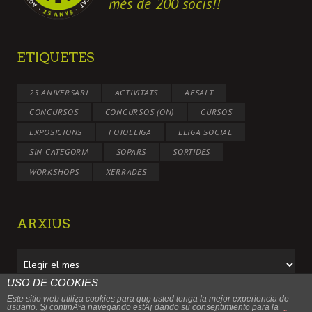
més de 200 socis!!
ETIQUETES
25 ANIVERSARI
ACTIVITATS
AFSALT
CONCURSOS
CONCURSOS (ON)
CURSOS
EXPOSICIONS
FOTOLLIGA
LLIGA SOCIAL
SIN CATEGORÍA
SOPARS
SORTIDES
WORKSHOPS
XERRADES
ARXIUS
Arxius
USO DE COOKIES
Este sitio web utiliza cookies para que usted tenga la mejor experiencia de
usuario. Si continÃºa navegando estÃ¡ dando su consentimiento para la