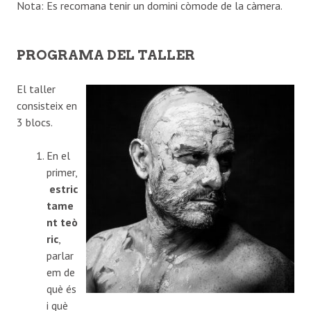
Nota: Es recomana tenir un domini còmode de la càmera.
PROGRAMA DEL TALLER
El taller
consisteix en
3 blocs.
En el
primer,
estric
tame
nt teò
ric
,
parlar
em de
què és
i què