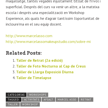
maquillatge, tantes vegades injustament titllat de frívol i
superficial. Després del curs va venir un altre, a la mateixa
escola i després una especialització en Workshop
Experience, als quals he d’agrair tantíssim l’oportunitat de
incloure’ma en el seu equip docent.
http://www.marcelasso.com
http://www.marcelassomakeupstudio.com/sobre-mi
Related Posts:
Taller de Retrat (2a edició)
Taller de Foto Nocturna al Cap de Creus
Taller de Llarga Exposició Diurna
Taller de Timelapse
CATEGORÍAS
WORKSHOPS
TAGGED:
ACTIVITATS
AFSALT
MARCEL ASSO
RETRAT
TALLER
WORKSHOP