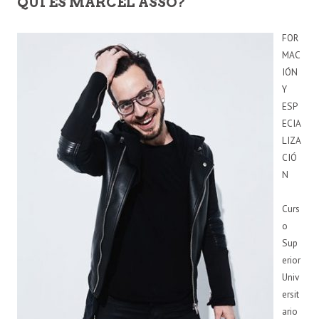
QUI ÉS MARCEL ASSO?
FOR
MAC
IÓN
Y
ESP
ECIA
LIZA
CIÓ
N
Curs
o
Sup
erior
Univ
ersit
ario