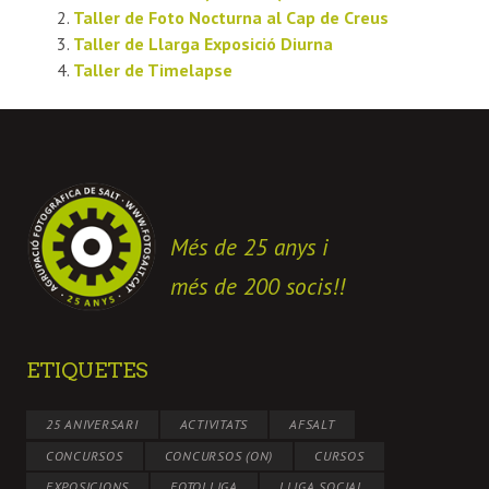
Taller de Foto Nocturna al Cap de Creus
Taller de Llarga Exposició Diurna
Taller de Timelapse
Més de 25 anys i
més de 200 socis!!
ETIQUETES
25 ANIVERSARI
ACTIVITATS
AFSALT
CONCURSOS
CONCURSOS (ON)
CURSOS
EXPOSICIONS
FOTOLLIGA
LLIGA SOCIAL