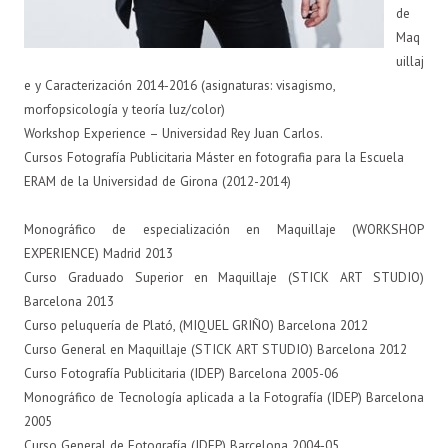
de
Maq
uillaj
e y Caracterización 2014-2016 (asignaturas: visagismo,
morfopsicología y teoría luz/color)
Workshop Experience – Universidad Rey Juan Carlos.
Cursos Fotografía Publicitaria Máster en fotografia para la Escuela
ERAM de la Universidad de Girona (2012-2014)
Monográfico de especialización en Maquillaje (WORKSHOP
EXPERIENCE) Madrid 2013
Curso Graduado Superior en Maquillaje (STICK ART STUDIO)
Barcelona 2013
Curso peluquería de Plató, (MIQUEL GRIÑO) Barcelona 2012
Curso General en Maquillaje (STICK ART STUDIO) Barcelona 2012
Curso Fotografía Publicitaria (IDEP) Barcelona 2005-06
Monográfico de Tecnología aplicada a la Fotografía (IDEP) Barcelona
2005
Curso General de Fotografía (IDEP) Barcelona 2004-05