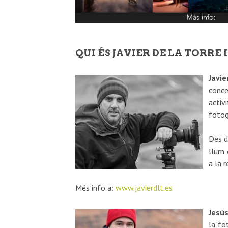
QUI ÉS JAVIER DE LA TORRE 
Javie
conce
activ
fotog
Des d
llum 
a la 
Més info a:
www.javierdlt.es
Jesús
la fo