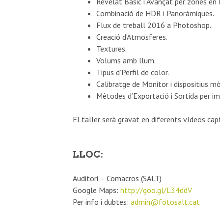
Revelat Bàsic i Avançat per zones en
Combinació de HDR i Panoràmiques.
Flux de treball 2016 a Photoshop.
Creació d’Atmosferes.
Textures.
Volums amb llum.
Tipus d’Perfil de color.
Calibratge de Monitor i dispositius mò
Mètodes d’Exportació i Sortida per im
El taller serà gravat en diferents vídeos cap
LLOC:
Auditori – Comacros (SALT)
Google Maps:
http://goo.gl/L34ddV
Per info i dubtes:
admin@fotosalt.cat