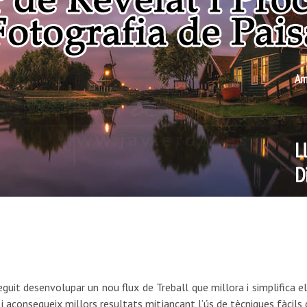
eguit desenvolupar un nou flux de Treball que millora i simplifica el
aconsegueix millors resultats mitjançant l’ús de tècniques fàcils d’