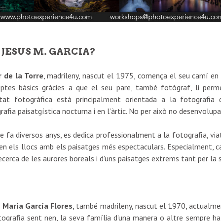
I JESUS M. GARCIA?
r de la Torre
, madrileny, nascut el 1975, comença el seu camí en 
ptes bàsics gràcies a que el seu pare, també fotògraf, li per
itat fotogràfica està principalment orientada a la fotografia 
rafia paisatgística nocturna i en l’àrtic. No per això no desenvolupa
e fa diversos anys, es dedica professionalment a la fotografia, via
en els llocs amb els paisatges més espectaculars. Especialment, cal
recerca de les aurores boreals i d’uns paisatges extrems tant per la
 María García Flores
, també madrileny, nascut el 1970, actualme
tografia sent nen, la seva família d’una manera o altre sempre ha