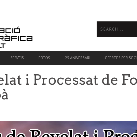
SERVEIS
FOTOS
25 ANIVERSARI
OFERTES PER SOCI
elat i Processat de F
bà