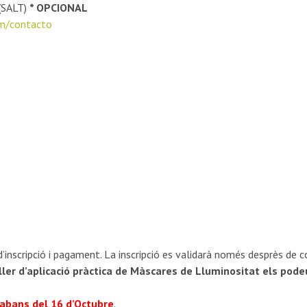
 (SALT)
* OPCIONAL
om/contacto
 d’inscripció i pagament. La inscripció es validarà només desprès de
aller d’aplicació pràctica de Màscares de Lluminositat els podeu 
t abans del 16 d’Octubre
.