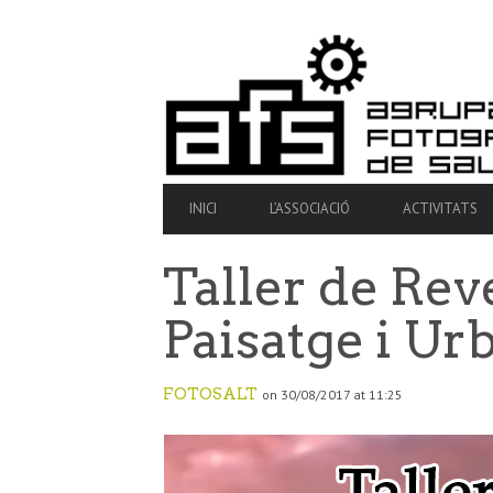
SECONDARY
NAVIGATION
PRIMARY
INICI
L’ASSOCIACIÓ
ACTIVITATS
NAVIGATION
Taller de Rev
Paisatge i Ur
FOTOSALT
on 30/08/2017 at 11:25