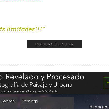
ts limitades!!!
INSCRIPCIÓ TALLER