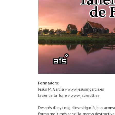
Formadors
:
Jesús M. García .- www.jesusmgarcia.es
Javier de la Torre .- www.javierdlt.es
Després d’any i mig d’investigació, han acons
forma molt més senzilla, menys destructiva i 