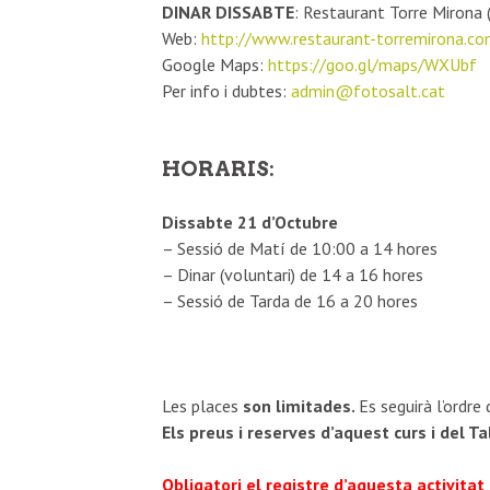
DINAR DISSABTE
: Restaurant Torre Mirona
Web:
http://www.restaurant-torremirona.c
Google Maps:
https://goo.gl/maps/WXUbf
Per info i dubtes:
admin@fotosalt.cat
HORARIS:
Dissabte 21 d’Octubre
– Sessió de Matí de 10:00 a 14 hores
– Dinar (voluntari) de 14 a 16 hores
– Sessió de Tarda de 16 a 20 hores
Les places
son limitades.
Es seguirà l’ordre
Els preus i reserves d’aquest curs i del T
Obligatori el registre d’aquesta activita