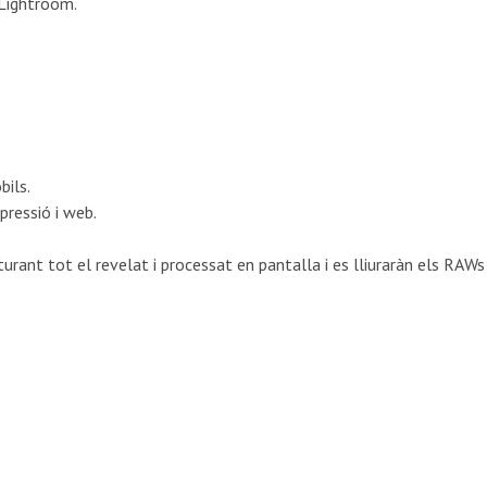
 Lightroom.
bils.
pressió i web.
turant tot el revelat i processat en pantalla i es lliuraràn els RAWs