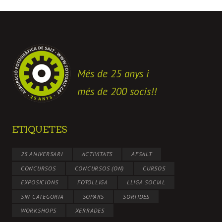
Més de 25 anys i
més de 200 socis!!
ETIQUETES
25 ANIVERSARI
ACTIVITATS
AFSALT
CONCURSOS
CONCURSOS (ON)
CURSOS
EXPOSICIONS
FOTOLLIGA
LLIGA SOCIAL
SIN CATEGORÍA
SOPARS
SORTIDES
WORKSHOPS
XERRADES