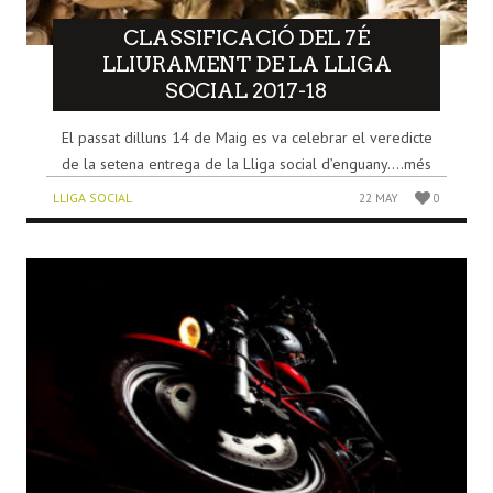
CLASSIFICACIÓ DEL 7É
LLIURAMENT DE LA LLIGA
SOCIAL 2017-18
El passat dilluns 14 de Maig es va celebrar el veredicte
de la setena entrega de la Lliga social d’enguany....més
LLIGA SOCIAL
22 MAY
0