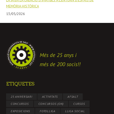
LA IA EN LA CREACIÓ D’IMATGES A L’ENTORN D’ESPAIS DE
MEMÒRIA HISTÒRICA
13/05/2026
Més de 25 anys i
més de 200 socis!!
ETIQUETES
25 ANIVERSARI
ACTIVITATS
AFSALT
CONCURSOS
CONCURSOS (ON)
CURSOS
EXPOSICIONS
FOTOLLIGA
LLIGA SOCIAL