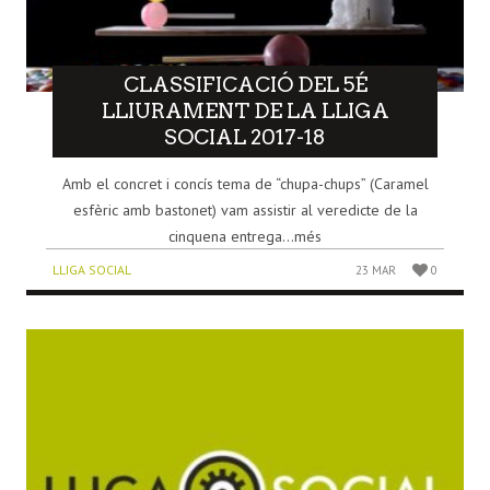
CLASSIFICACIÓ DEL 5É
LLIURAMENT DE LA LLIGA
SOCIAL 2017-18
Amb el concret i concís tema de “chupa-chups” (Caramel
esfèric amb bastonet) vam assistir al veredicte de la
cinquena entrega...més
LLIGA SOCIAL
23 MAR
0