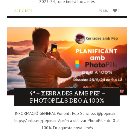
2023-24, que tindrà lloc...més
ACTIVITATS
25 JUN
0
4ª – XERRADES AMB PEP –
PHOTOPILLS DE 0 A 100%
INFORMACIÓ GENERAL Ponent : Pep Sanchez: @pepinair –
https://linktr.ee/pepinair Aprèn a utilitzar PhotoPills de 0 al
100% En aquesta nova...més