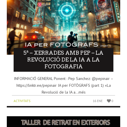
5ª – XERRADES AMB PEP – LA
REVOLUCIÓ DE LA IA A LA
FOTOGRAFIA
INFORMACIÓ GENERAL Ponent : Pep Sanchez: @pepinair –
https://linktr.ee/pepinair IA per FOTÒGRAFS (part 1) «La
Revolució de la IA a...més
ACTIVITATS
16 ENE
0