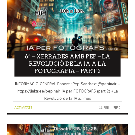
6ª – XERRADES AMB PEP – LA
REVOLUCIÓ DE LA IA A LA
FOTOGRAFIA – PART 2
INFORMACIÓ GENERAL Ponent : Pep Sanchez: @pepinair –
https://linktr.ee/pepinair IA per FOTÒGRAFS (part 2) «La
Revolució de la IA a...més
ACTIVITATS
11 FEB
0