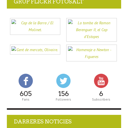
GRUP FLICKR FOTOSALT
605
156
6
Fans
Followers
Subscribers
DARRERES NOTICIES