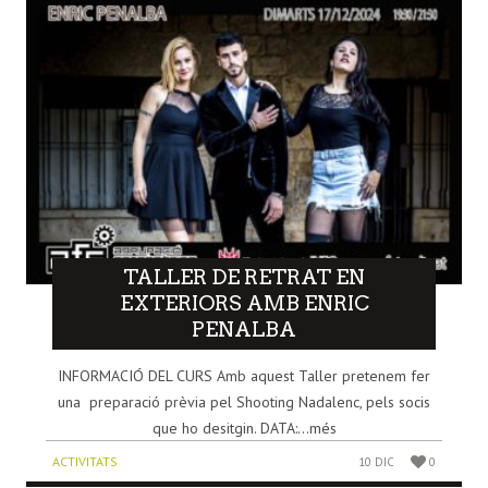
TALLER DE RETRAT EN
EXTERIORS AMB ENRIC
PENALBA
INFORMACIÓ DEL CURS Amb aquest Taller pretenem fer
una preparació prèvia pel Shooting Nadalenc, pels socis
que ho desitgin. DATA:...més
ACTIVITATS
10 DIC
0