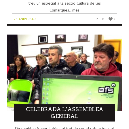
treu un especial a la secció Cultura de les
Comarques...més
25 ANIVERSARI
2 FEB
2
CELEBRADA L’ASSEMBLEA
GENERAL
L’Assemblea General dóna el tret de sortida als actes del