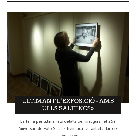
ULTIMANT L’EXPOSICIÓ «AMB
ULLS SALTENCS»
La feina per ultimar els detalls per inaugurar el 25è
Aniversari de Foto Salt és frenètica. Durant els darrers
dies,...més