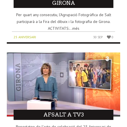
GIRONA
Per quart any consecutiu, l’Agrupació Fotogràfica de Salt
participarà a la Fira del dibuix i la fotografia de Girona.
ACTIVITATS:...més
25 ANIVERSARI
30 SEP
0
AFSALT A TV3
Reportatge de l’acte de celebració del 25 Aniversari de