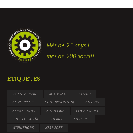
Més de 25 anys i
més de 200 socis!!
ETIQUETES
25 ANIVERSARI
ACTIVITATS
AFSALT
CONCURSOS
CONCURSOS (ON)
CURSOS
EXPOSICIONS
FOTOLLIGA
LLIGA SOCIAL
SIN CATEGORÍA
SOPARS
SORTIDES
WORKSHOPS
XERRADES