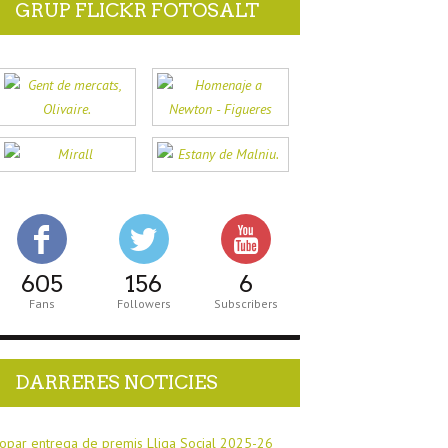
GRUP FLICKR FOTOSALT
605
156
6
Fans
Followers
Subscribers
DARRERES NOTICIES
opar entrega de premis Lliga Social 2025-26