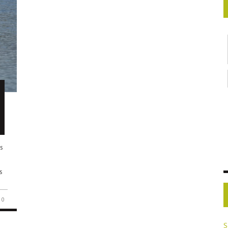
s
s
0
S