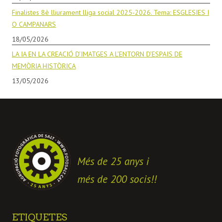
Finalistes 8è lliurament lliga social 2025-2026. Tema: ESGLESIES I
O CAMPANARS
18/05/2026
LA IA EN LA CREACIÓ D’IMATGES A L’ENTORN D’ESPAIS DE
MEMÒRIA HISTÒRICA
13/05/2026
Més de 25 anys i
més de 200 socis!!
ETIQUETES