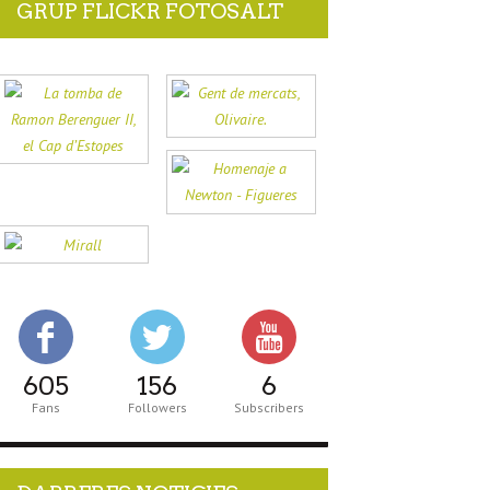
GRUP FLICKR FOTOSALT
605
156
6
Fans
Followers
Subscribers