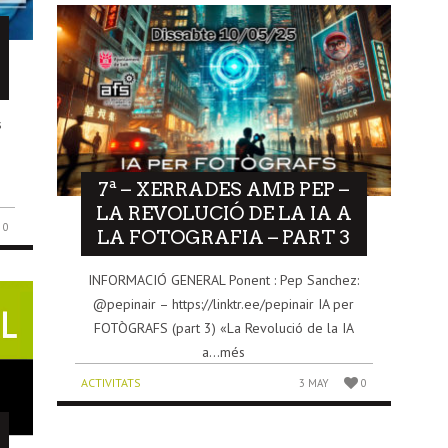
s
,
7ª – XERRADES AMB PEP –
LA REVOLUCIÓ DE LA IA A
0
LA FOTOGRAFIA – PART 3
INFORMACIÓ GENERAL Ponent : Pep Sanchez:
@pepinair – https://linktr.ee/pepinair IA per
FOTÒGRAFS (part 3) «La Revolució de la IA
a...més
ACTIVITATS
3 MAY
0