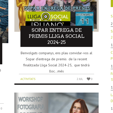
S
2
SOPAR ENTREGA DE
S
PREMIS LLIGA SOCIAL
2
2024-25
1
C
Benvolguts companys, ens plau convidar-vos al
P
Sopar d’entrega de premis de la recent
finalitzada Lliga Social 2024-25, que tindrà
1
O
lloc...més
F
ACTIVITATS
2 JUL
0
T
1
r
L
D
1
0