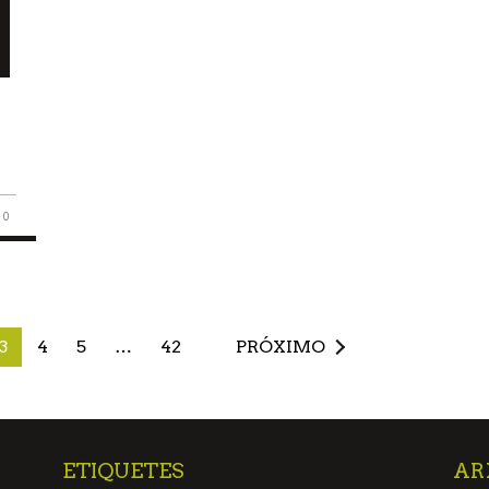
0
3
4
5
…
42
PRÓXIMO
ETIQUETES
AR